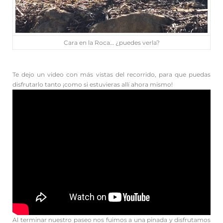
Cara en la Roca… ¿puedes verla?
Te dejo un video con más vistas del recorrido, para que puedas
disfrutarlo tanto ¡como si estuvieras allí ahora mismo!
Al terminar nuestro paseo nos fuimos a una pinada y disfrutamos