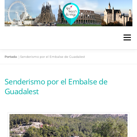
Menú
Portada
»
Senderismo por el Embalse de Guadalest
ESPAÑA
EUROPA
AIRE LIBRE
Senderismo por el Embalse de
RECOMENDACIONES
ENOTURISMO
Guadalest