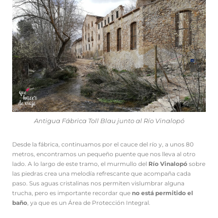
Antigua Fábrica Toll Blau junto al Río Vinalopó
Desde la fábrica, continuamos por el cauce del río y, a unos 80
metros, encontramos un pequeño puente que nos lleva al otro
lado. A lo largo de este tramo, el murmullo del
Río Vinalopó
sobre
las piedras crea una melodía refrescante que acompaña cada
paso. Sus aguas cristalinas nos permiten vislumbrar alguna
trucha, pero es importante recordar que
no está permitido el
baño
, ya que es un Área de Protección Integral.