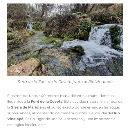
Ruta de la Font de la Coveta junto al Río Vinalopó
Finalmente, unos 400 metros más adelante, a mano derecha,
llegamos a la
Font de la Coveta
. Esta cavidad natural en la roca de
la
Sierra de Mariola
es el punto exacto donde emergen las aguas
subterráneas, alimentando de manera continua el caudal del
Río
Vinalopó
. Es un lugar de una belleza serena y una importancia
ecológica incalculable.