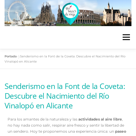
Menú
Portada
»
Senderismo en la Font de la Coveta: Descubre el Nacimiento del Río
ESPAÑA
EUROPA
AIRE LIBRE
Vinalopó en Alicante
Senderismo en la Font de la Coveta:
RECOMENDACIONES
ENOTURISMO
Descubre el Nacimiento del Río
Vinalopó en Alicante
Para los amantes de la naturaleza y las
actividades al aire libre
,
no hay nada como salir, respirar aire fresco y sentir la libertad de
un sendero. Hoy te proponemos una experiencia única: un
paseo