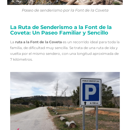
Paseo de senderismo por la Font de la Coveta
La Ruta de Senderismo a la Font de la
Coveta: Un Paseo Familiar y Sencillo
La
ruta a la Font de la Coveta
es un recorrido ideal para toda la
familia, de dificultad muy sencilla. Se trata de una ruta de ida y
vuelta por el mismo sendero, con una longitud aproximada de
7 kilómetros.