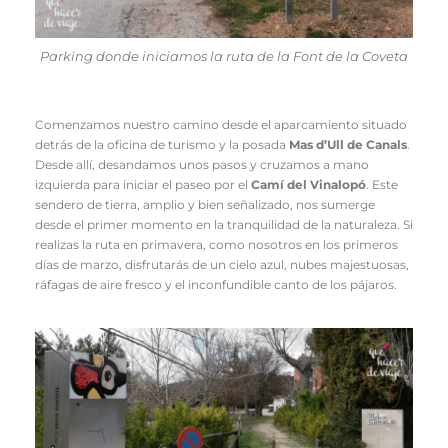
Parking donde iniciamos la ruta de la Font de la Coveta
Comenzamos nuestro camino desde el aparcamiento situado
detrás de la oficina de turismo y la posada
Mas d’Ull de Canals
.
Desde allí, desandamos unos pasos y cruzamos a mano
izquierda para iniciar el paseo por el
Camí del Vinalopó
. Este
sendero de tierra, amplio y bien señalizado, nos sumerge
desde el primer momento en la tranquilidad de la naturaleza. Si
realizas la ruta en primavera, como nosotros en los primeros
días de marzo, disfrutarás de un cielo azul, nubes majestuosas,
ráfagas de aire fresco y el inconfundible canto de los pájaros.