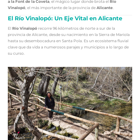
a la Font de la Coveta
, el mágico lugar donde brota el
Río
Vinalopó
, el más importante de la provincia de
Alicante
.
El Río Vinalopó: Un Eje Vital en Alicante
El
Río Vinalopó
recorre 96 kilómetros de norte a sur de la
provincia de Alicante, desde su nacimiento en la Sierra de Mariola
hasta su desembocadura en Santa Pola. Es un ecosistema fluvial
clave que da vida a numerosos parajes y municipios a lo largo de
su curso.