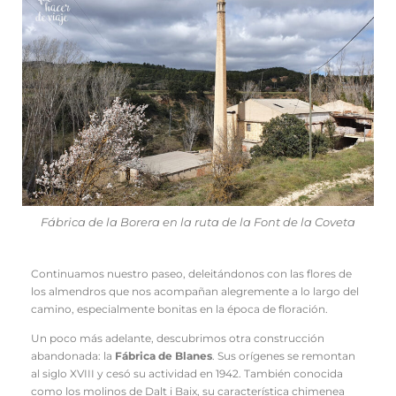
Fábrica de la Borera en la ruta de la Font de la Coveta
Continuamos nuestro paseo, deleitándonos con las flores de
los almendros que nos acompañan alegremente a lo largo del
camino, especialmente bonitas en la época de floración.
Un poco más adelante, descubrimos otra construcción
abandonada: la
Fábrica de Blanes
. Sus orígenes se remontan
al siglo XVIII y cesó su actividad en 1942. También conocida
como los molinos de Dalt i Baix, su característica chimenea