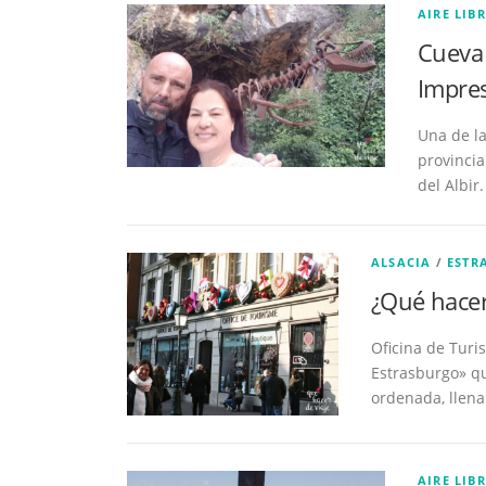
AIRE LIBR
Cueva 
Impres
Una de l
provincia
del Albir
ALSACIA
/
ESTR
¿Qué hacer
Oficina de Turi
Estrasburgo» qu
ordenada, llena
AIRE LIBR