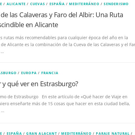
E
/
ALICANTE
/
CUEVAS
/
ESPAÑA
/
MEDITERRÁNEO
/
SENDERISMO
de las Calaveras y Faro del Albir: Una Ruta
cindible en Alicante
as rutas más recomendables para cualquier época del año en la
 de Alicante es la combinación de la Cueva de las Calaveras y el Fa
. …
ASBURGO
/
EUROPA
/
FRANCIA
 y qué ver en Estrasburgo?
smo de Estrasburgo En este artículo de «Qué hacer de Viaje en
iero enseñarte más de 15 cosas que hacer en esta ciudad bella,
 …
E
/
ESPAÑA
/
GRAN ALACANT
/
MEDITERRÁNEO
/
PARAJE NATURAL
/