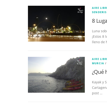
AIRE LIBR
SENDERI
8 Luga
Luna sobr
¡Estos 8 
lleno de 
AIRE LIBR
MURCIA
¿Qué h
Kayak y 
Cartagena
post …