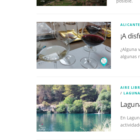
posible.
ALICANT
¡A dis
¿Alguna v
algunas r
AIRE LIBR
/
LAGUNA
Laguna
En Laguna
actividad