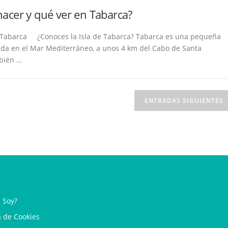
acer y qué ver en Tabarca?
Tabarca ¿Conoces la Isla de Tabarca? Tabarca es una pequeña
ada en el Mar Mediterráneo, a unos 4 km del Cabo de Santa
bién …
das
ENTRADAS SIGUIENTES
 Soy?
a de Cookies