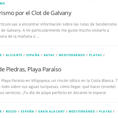
SMO
ismo por el Clot de Galvany
rtículo vas a encontrar información sobre las rutas de Senderismo
t de Galvany. A mi particularmente me gusta mucho visitarlo a
hora de la mañana o …
E
/
ALICANTE
/
ESPAÑA
/
KAYAC
/
MEDITERRÁNEO
/
PLAYAS
/
de Piedras, Playa Paraíso
Playa Paraíso en Villajoyosa, un rincón idílico en la Costa Blanca. 
todo sobre sus aguas turquesas, cómo llegar, qué hacer (snorkel,
sus servicios. ¡Tu día de playa perfecto en Alicante te espera!
E
/
BUCEO
/
ESPAÑA
/
GRAN ALACANT
/
MEDITERRÁNEO
/
PLAYAS
/