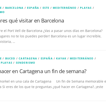
E
/
BARCELONA
/
ESPAÑA
/
ESTE
/
MEDITERRÁNEO
/
PLAYAS
/
SMO
res qué visitar en Barcelona
e el Port Vell de Barcelona ¿Vas a pasar unos días en Barcelona?
lugares no te los puedes perder! Barcelona es un lugar increíble,
historia, …
E
/
BUCEO
/
CARTAGENA
/
ESPAÑA
/
KAYAK
/
MEDITERRÁNEO
/
/
PLAYAS
/
SENDERISMO
acer en Cartagena un fin de semana?
Snorkel en una cala de Cartagena Un fin de Semana memorable 
 Si eres de los que te preguntas ¿qué hacer en Cartagena?, ¡este