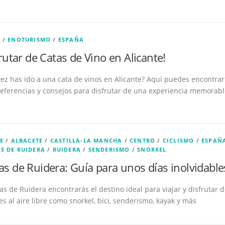
E
/
ENOTURISMO
/
ESPAÑA
frutar de Catas de Vino en Alicante!
ez has ido a una cata de vinos en Alicante? Aquí puedes encontrar
eferencias y consejos para disfrutar de una experiencia memorabl
E
/
ALBACETE
/
CASTILLA-LA MANCHA
/
CENTRO
/
CICLISMO
/
ESPAÑ
S DE RUIDERA
/
RUIDERA
/
SENDERISMO
/
SNORKEL
s de Ruidera: Guía para unos días inolvidable
s de Ruidera encontrarás el destino ideal para viajar y disfrutar 
es al aire libre como snorkel, bici, senderismo, kayak y más