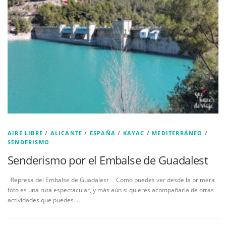
AIRE LIBRE
/
ALICANTE
/
ESPAÑA
/
KAYAC
/
MEDITERRÁNEO
/
SENDERISMO
Senderismo por el Embalse de Guadalest
Represa del Embalse de Guadalest Como puedes ver desde la primera
foto es una ruta espectacular, y más aún si quieres acompañarla de otras
actividades que puedes …