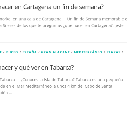
acer en Cartagena un fin de semana?
Snorkel en una cala de Cartagena Un fin de Semana memorable 
 Si eres de los que te preguntas ¿qué hacer en Cartagena?, ¡este
E
/
BUCEO
/
ESPAÑA
/
GRAN ALACANT
/
MEDITERRÁNEO
/
PLAYAS
/
acer y qué ver en Tabarca?
Tabarca ¿Conoces la Isla de Tabarca? Tabarca es una pequeña
ada en el Mar Mediterráneo, a unos 4 km del Cabo de Santa
bién …