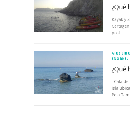
¿Qué h
Kayak y 
Cartagena
post …
AIRE LIBR
SNORKEL
¿Qué h
Cala de 
isla ubic
Pola.Tam