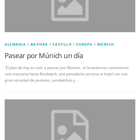
ALEMANIA
/
BAVIERA
/
CASTILLO
/
EUROPA
/
MÚNICH
Pasear por Múnich un día
El plan de hoy es salir a pasear por Múnich. al levantarnos caminamos
una manzana hasta Backwerk, una panadería cercana al hotel con una
gran variedad de pasteles, sandwiches y …